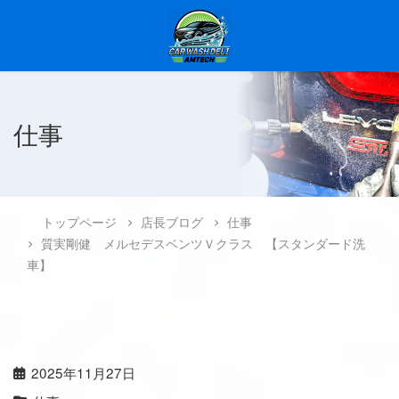
仕事
トップページ
店長ブログ
仕事
質実剛健 メルセデスベンツＶクラス 【スタンダード洗
車】
2025年11月27日