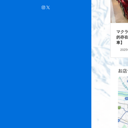
Instagram
X
マクラ
的存
車】
202