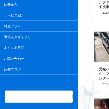
ルフ
店長紹介
ド洗
202
サービス紹介
料金プラン
出張洗車ギャラリー
よくある質問
お問い合わせ
元祖
店長ブログ
生 
ンダ
202