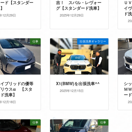
ァード【スタンダー
吉！ スバル・レヴォー
Ｕ
車】
グ【スタンダード洗車】
イヴ
ド洗
5年12月29日
2025年12月29日
2
仕事
出張洗車ギャラリー
ハイブリッドの優等
X1(BMW)を出張洗車^^
シッ
プリウスα 【スタ
ＭＷ
2025年12月15日
ード洗車】
ード
5年12月18日
2
仕事
仕事